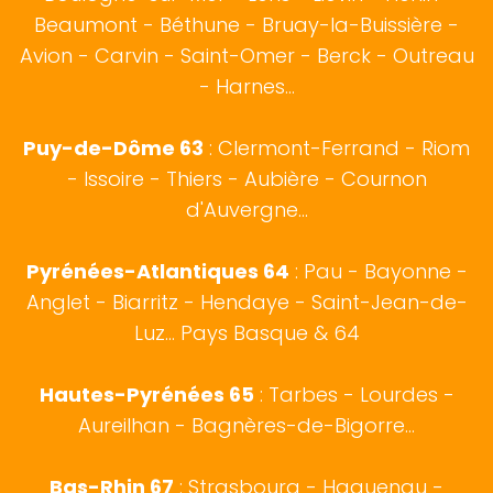
Beaumont - Béthune - Bruay-la-Buissière -
Avion - Carvin - Saint-Omer - Berck - Outreau
- Harnes...
Puy-de-Dôme 63
: Clermont-Ferrand - Riom
- Issoire - Thiers - Aubière - Cournon
d'Auvergne...
Pyrénées-Atlantiques 64
:
Pau
-
Bayonne
-
Anglet
-
Biarritz
- Hendaye - Saint-Jean-de-
Luz...
Pays Basque
& 64
Hautes-Pyrénées 65
:
Tarbes
- Lourdes -
Aureilhan - Bagnères-de-Bigorre...
Bas-Rhin 67
:
Strasbourg
- Haguenau -