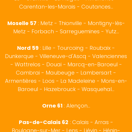
Carentan-les-Marais - Coutances...
Moselle 57
:
Metz
- Thionville - Montigny-lès-
Metz - Forbach - Sarreguemines - Yutz...
Nord 59
:
Lille
-
Tourcoing
-
Roubaix
-
Dunkerque
-
Villeneuve-d'Ascq
-
Valenciennes
-
Wattrelos
-
Douai
-
Marcq-en-Baroeul
-
Cambrai
-
Maubeuge
-
Lambersart
-
Armentières
-
Loos
-
La Madeleine
-
Mons-en-
Baroeul
-
Hazebrouck
-
Wasquehal
...
Orne 61
: Alençon...
Pas-de-Calais 62
:
Calais
-
Arras
-
Boulogne-sur-Mer
- Lens - Liévin - Hénin-