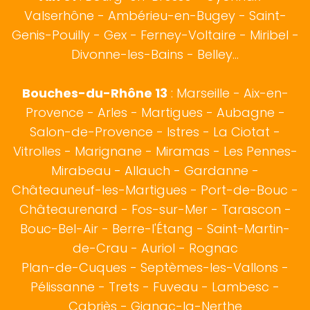
Valserhône - Ambérieu-en-Bugey - Saint-
Genis-Pouilly -
Gex
- Ferney-Voltaire - Miribel -
Divonne-les-Bains - Belley...
Bouches-du-Rhône 13
:
Marseille
-
Aix-en-
Provence
-
Arles
-
Martigues
-
Aubagne
-
Salon-de-Provence
-
Istres
-
La Ciotat
-
Vitrolles
-
Marignane
-
Miramas
-
Les Pennes-
Mirabeau
-
Allauch
-
Gardanne
-
Châteauneuf-les-Martigues
-
Port-de-Bouc
-
Châteaurenard
-
Fos-sur-Mer
-
Tarascon
-
Bouc-Bel-Air
-
Berre-l'Étang
-
Saint-Martin-
de-Crau
-
Auriol
-
Rognac
Plan-de-Cuques
-
Septèmes-les-Vallons
-
Pélissanne
-
Trets
-
Fuveau
-
Lambesc
-
Cabriès
-
Gignac-la-Nerthe