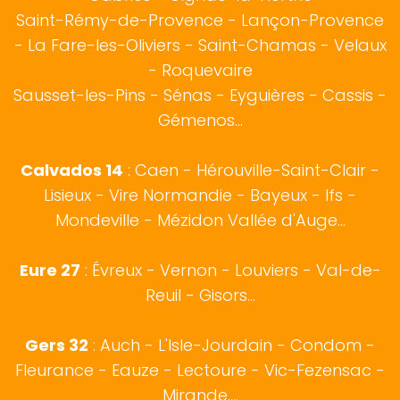
Saint-Rémy-de-Provence
-
Lançon-Provence
-
La Fare-les-Oliviers
-
Saint-Chamas
-
Velaux
-
Roquevaire
Sausset-les-Pins
-
Sénas
-
Eyguières
-
Cassis
-
Gémenos
...
Calvados 14
:
Caen
-
Hérouville-Saint-Clair
-
Lisieux
-
Vire Normandie
-
Bayeux
-
Ifs
-
Mondeville
-
Mézidon Vallée d'Auge
...
Eure 27
:
Évreux
- Vernon - Louviers - Val-de-
Reuil - Gisors...
Gers 32
:
Auch
- L'Isle-Jourdain - Condom -
Fleurance - Eauze - Lectoure - Vic-Fezensac -
Mirande....