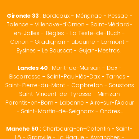
Gironde 33
:
Bordeaux
- Mérignac - Pessac -
Talence - Villenave-d'Ornon - Saint-Médard-
en-Jalles - Bègles - La Teste-de-Buch -
Cenon - Gradignan - Libourne - Lormont -
Eysines - Le Bouscat - Gujan-Mestras...
Landes 40
:
Mont-de-Marsan
-
Dax
-
Biscarrosse
-
Saint-Paul-lès-Dax
-
Tarnos
-
Saint-Pierre-du-Mont - Capbreton - Soustons
- Saint-Vincent-de-Tyrosse - Mimizan -
Parentis-en-Born - Labenne - Aire-sur-l'Adour
- Saint-Martin-de-Seignanx - Ondres...
Manche 50
:
Cherbourg-en-Cotentin
-
Saint-
Lô
- Granville - La Hague - Avranches -