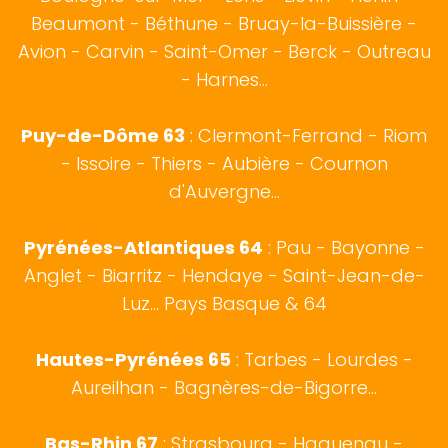
Beaumont - Béthune - Bruay-la-Buissière -
Avion - Carvin - Saint-Omer - Berck - Outreau
- Harnes...
Puy-de-Dôme 63
: Clermont-Ferrand - Riom
- Issoire - Thiers - Aubière - Cournon
d'Auvergne...
Pyrénées-Atlantiques 64
:
Pau
-
Bayonne
-
Anglet
-
Biarritz
- Hendaye - Saint-Jean-de-
Luz...
Pays Basque
& 64
Hautes-Pyrénées 65
:
Tarbes
- Lourdes -
Aureilhan - Bagnères-de-Bigorre...
Bas-Rhin 67
:
Strasbourg
- Haguenau -