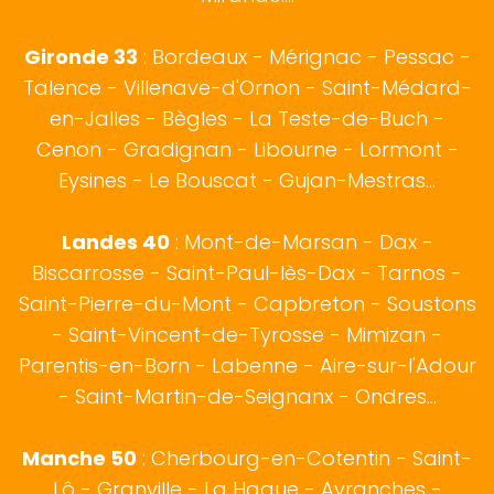
Gironde 33
:
Bordeaux
- Mérignac - Pessac -
Talence - Villenave-d'Ornon - Saint-Médard-
en-Jalles - Bègles - La Teste-de-Buch -
Cenon - Gradignan - Libourne - Lormont -
Eysines - Le Bouscat - Gujan-Mestras...
Landes 40
:
Mont-de-Marsan
-
Dax
-
Biscarrosse
-
Saint-Paul-lès-Dax
-
Tarnos
-
Saint-Pierre-du-Mont - Capbreton - Soustons
- Saint-Vincent-de-Tyrosse - Mimizan -
Parentis-en-Born - Labenne - Aire-sur-l'Adour
- Saint-Martin-de-Seignanx - Ondres...
Manche 50
:
Cherbourg-en-Cotentin
-
Saint-
Lô
- Granville - La Hague - Avranches -