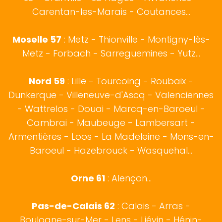
Carentan-les-Marais - Coutances...
Moselle 57
:
Metz
- Thionville - Montigny-lès-
Metz - Forbach - Sarreguemines - Yutz...
Nord 59
:
Lille
-
Tourcoing
-
Roubaix
-
Dunkerque
-
Villeneuve-d'Ascq
-
Valenciennes
-
Wattrelos
-
Douai
-
Marcq-en-Baroeul
-
Cambrai
-
Maubeuge
-
Lambersart
-
Armentières
-
Loos
-
La Madeleine
-
Mons-en-
Baroeul
-
Hazebrouck
-
Wasquehal
...
Orne 61
: Alençon...
Pas-de-Calais 62
:
Calais
-
Arras
-
Boulogne-sur-Mer
- Lens - Liévin - Hénin-