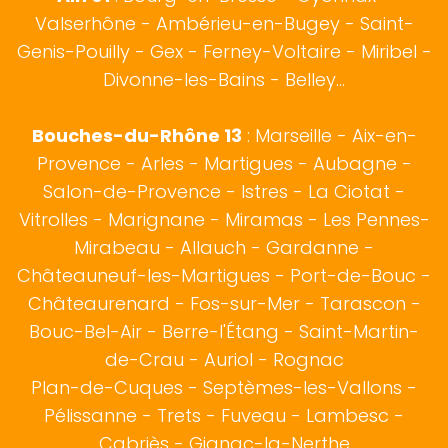
Valserhône - Ambérieu-en-Bugey - Saint-
Genis-Pouilly -
Gex
- Ferney-Voltaire - Miribel -
Divonne-les-Bains - Belley...
Bouches-du-Rhône 13
:
Marseille
-
Aix-en-
Provence
-
Arles
-
Martigues
-
Aubagne
-
Salon-de-Provence
-
Istres
-
La Ciotat
-
Vitrolles
-
Marignane
-
Miramas
-
Les Pennes-
Mirabeau
-
Allauch
-
Gardanne
-
Châteauneuf-les-Martigues
-
Port-de-Bouc
-
Châteaurenard
-
Fos-sur-Mer
-
Tarascon
-
Bouc-Bel-Air
-
Berre-l'Étang
-
Saint-Martin-
de-Crau
-
Auriol
-
Rognac
Plan-de-Cuques
-
Septèmes-les-Vallons
-
Pélissanne
-
Trets
-
Fuveau
-
Lambesc
-
Cabriès
-
Gignac-la-Nerthe