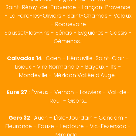
Saint-Rémy-de-Provence
-
Lançon-Provence
-
La Fare-les-Oliviers
-
Saint-Chamas
-
Velaux
-
Roquevaire
Sausset-les-Pins
-
Sénas
-
Eyguières
-
Cassis
-
Gémenos
...
Calvados 14
:
Caen
-
Hérouville-Saint-Clair
-
Lisieux
-
Vire Normandie
-
Bayeux
-
Ifs
-
Mondeville
-
Mézidon Vallée d'Auge
...
Eure 27
:
Évreux
- Vernon - Louviers - Val-de-
Reuil - Gisors...
Gers 32
:
Auch
- L'Isle-Jourdain - Condom -
Fleurance - Eauze - Lectoure - Vic-Fezensac -
Mirande....