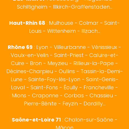
Schiltigheim - Illkirch-Graffenstaden...
Haut-Rhin 68
:
Mulhouse
-
Colmar
- Saint-
Louis - Wittenheim - Illzach...
Rhône 69
:
Lyon
- Villeurbanne - Vénissieux -
Vaulx-en-Velin - Saint-Priest - Caluire-et-
Cuire - Bron - Meyzieu - Rillieux-la-Pape -
Décines-Charpieu - Oullins - Tassin-la-Demi-
Lune - Sainte-Foy-lès-Lyon - Saint-Genis-
Laval - Saint-Fons - Écully - Francheville -
Mions - Craponne - Corbas - Chassieu -
Pierre-Bénite - Feyzin - Dardilly...
Saône-et-Loire 71
:
Chalon-sur-Saône
-
Mâcon