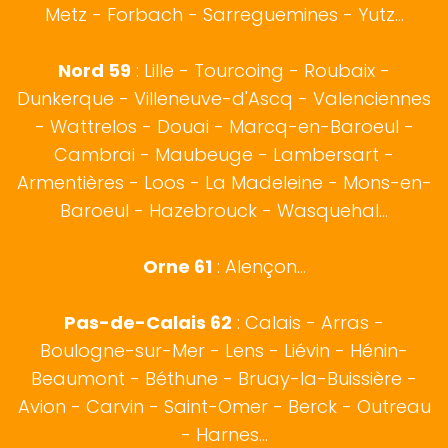
Metz - Forbach - Sarreguemines - Yutz...
Nord 59
:
Lille
-
Tourcoing
-
Roubaix
-
Dunkerque
-
Villeneuve-d'Ascq
-
Valenciennes
-
Wattrelos
-
Douai
-
Marcq-en-Baroeul
-
Cambrai
-
Maubeuge
-
Lambersart
-
Armentières
-
Loos
-
La Madeleine
-
Mons-en-
Baroeul
-
Hazebrouck
-
Wasquehal
...
Orne 61
: Alençon...
Pas-de-Calais 62
:
Calais
-
Arras
-
Boulogne-sur-Mer
- Lens - Liévin - Hénin-
Beaumont - Béthune - Bruay-la-Buissière -
Avion - Carvin - Saint-Omer - Berck - Outreau
- Harnes...