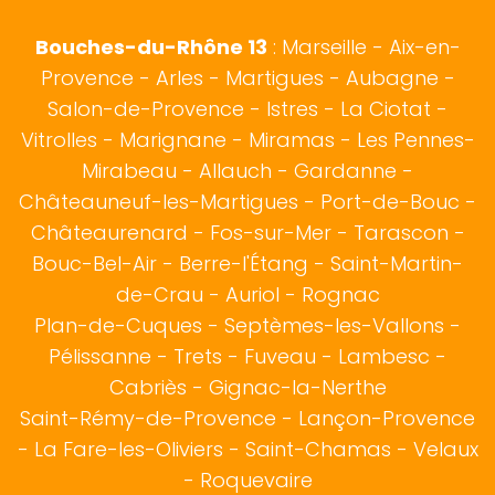
Bouches-du-Rhône 13
:
Marseille
-
Aix-en-
Provence
-
Arles
-
Martigues
-
Aubagne
-
Salon-de-Provence
-
Istres
-
La Ciotat
-
Vitrolles
-
Marignane
-
Miramas
-
Les Pennes-
Mirabeau
-
Allauch
-
Gardanne
-
Châteauneuf-les-Martigues
-
Port-de-Bouc
-
Châteaurenard
-
Fos-sur-Mer
-
Tarascon
-
Bouc-Bel-Air
-
Berre-l'Étang
-
Saint-Martin-
de-Crau
-
Auriol
-
Rognac
Plan-de-Cuques
-
Septèmes-les-Vallons
-
Pélissanne
-
Trets
-
Fuveau
-
Lambesc
-
Cabriès
-
Gignac-la-Nerthe
Saint-Rémy-de-Provence
-
Lançon-Provence
-
La Fare-les-Oliviers
-
Saint-Chamas
-
Velaux
-
Roquevaire