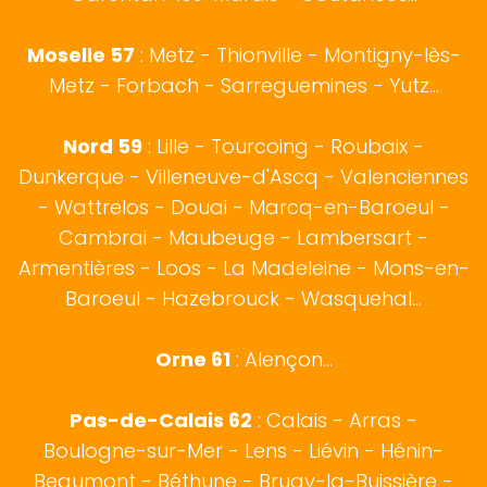
Moselle 57
:
Metz
- Thionville - Montigny-lès-
Metz - Forbach - Sarreguemines - Yutz...
Nord 59
:
Lille
-
Tourcoing
-
Roubaix
-
Dunkerque
-
Villeneuve-d'Ascq
-
Valenciennes
-
Wattrelos
-
Douai
-
Marcq-en-Baroeul
-
Cambrai
-
Maubeuge
-
Lambersart
-
Armentières
-
Loos
-
La Madeleine
-
Mons-en-
Baroeul
-
Hazebrouck
-
Wasquehal
...
Orne 61
: Alençon...
Pas-de-Calais 62
:
Calais
-
Arras
-
Boulogne-sur-Mer
- Lens - Liévin - Hénin-
Beaumont - Béthune - Bruay-la-Buissière -