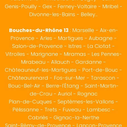
Genis-Pouilly -
Gex
- Ferney-Voltaire - Miribel -
Divonne-les-Bains - Belley...
Bouches-du-Rhône 13
:
Marseille
-
Aix-en-
Provence
-
Arles
-
Martigues
-
Aubagne
-
Salon-de-Provence
-
Istres
-
La Ciotat
-
Vitrolles
-
Marignane
-
Miramas
-
Les Pennes-
Mirabeau
-
Allauch
-
Gardanne
-
Châteauneuf-les-Martigues
-
Port-de-Bouc
-
Châteaurenard
-
Fos-sur-Mer
-
Tarascon
-
Bouc-Bel-Air
-
Berre-l'Étang
-
Saint-Martin-
de-Crau
-
Auriol
-
Rognac
Plan-de-Cuques
-
Septèmes-les-Vallons
-
Pélissanne
-
Trets
-
Fuveau
-
Lambesc
-
Cabriès
-
Gignac-la-Nerthe
Saint-Rémy-de-Provence
-
Lançon-Provence