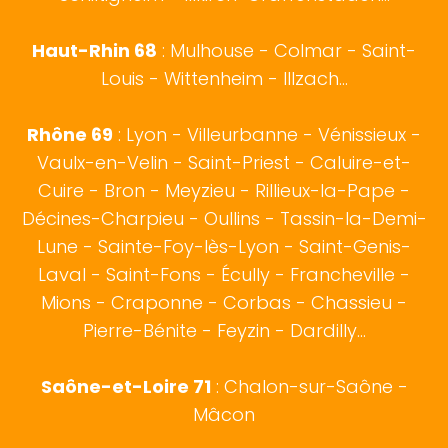
Haut-Rhin 68
:
Mulhouse
-
Colmar
- Saint-
Louis - Wittenheim - Illzach...
Rhône 69
:
Lyon
- Villeurbanne - Vénissieux -
Vaulx-en-Velin - Saint-Priest - Caluire-et-
Cuire - Bron - Meyzieu - Rillieux-la-Pape -
Décines-Charpieu - Oullins - Tassin-la-Demi-
Lune - Sainte-Foy-lès-Lyon - Saint-Genis-
Laval - Saint-Fons - Écully - Francheville -
Mions - Craponne - Corbas - Chassieu -
Pierre-Bénite - Feyzin - Dardilly...
Saône-et-Loire 71
:
Chalon-sur-Saône
-
Mâcon