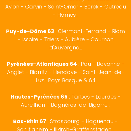
Avion - Carvin - Saint-Omer - Berck - Outreau
- Harnes...
Puy-de-Dôme 63
: Clermont-Ferrand - Riom
- Issoire - Thiers - Aubière - Cournon
d'Auvergne...
Pyrénées-Atlantiques 64
:
Pau
-
Bayonne
-
Anglet
-
Biarritz
- Hendaye - Saint-Jean-de-
Luz...
Pays Basque
& 64
Hautes-Pyrénées 65
:
Tarbes
- Lourdes -
Aureilhan - Bagnères-de-Bigorre...
Bas-Rhin 67
:
Strasbourg
- Haguenau -
Schiltigheim - Illkirch-Graffenstaden...