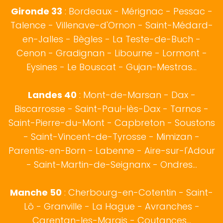
Gironde 33
:
Bordeaux
- Mérignac - Pessac -
Talence - Villenave-d'Ornon - Saint-Médard-
en-Jalles - Bègles - La Teste-de-Buch -
Cenon - Gradignan - Libourne - Lormont -
Eysines - Le Bouscat - Gujan-Mestras...
Landes 40
:
Mont-de-Marsan
-
Dax
-
Biscarrosse
-
Saint-Paul-lès-Dax
-
Tarnos
-
Saint-Pierre-du-Mont - Capbreton - Soustons
- Saint-Vincent-de-Tyrosse - Mimizan -
Parentis-en-Born - Labenne - Aire-sur-l'Adour
- Saint-Martin-de-Seignanx - Ondres...
Manche 50
:
Cherbourg-en-Cotentin
-
Saint-
Lô
- Granville - La Hague - Avranches -
Carentan-les-Marais - Coutances...