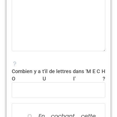
Combien y a t'il de lettres dans 'M E C H
O U I' ?
En cochant cette