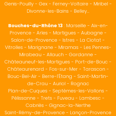
Genis-Pouilly -
Gex
- Ferney-Voltaire - Miribel -
Divonne-les-Bains - Belley...
Bouches-du-Rhône 13
:
Marseille
-
Aix-en-
Provence
-
Arles
-
Martigues
-
Aubagne
-
Salon-de-Provence
-
Istres
-
La Ciotat
-
Vitrolles
-
Marignane
-
Miramas
-
Les Pennes-
Mirabeau
-
Allauch
-
Gardanne
-
Châteauneuf-les-Martigues
-
Port-de-Bouc
-
Châteaurenard
-
Fos-sur-Mer
-
Tarascon
-
Bouc-Bel-Air
-
Berre-l'Étang
-
Saint-Martin-
de-Crau
-
Auriol
-
Rognac
Plan-de-Cuques
-
Septèmes-les-Vallons
-
Pélissanne
-
Trets
-
Fuveau
-
Lambesc
-
Cabriès
-
Gignac-la-Nerthe
Saint-Rémy-de-Provence
-
Lançon-Provence