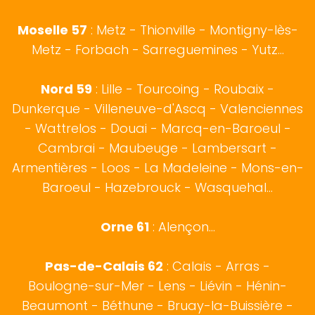
Moselle 57
:
Metz
- Thionville - Montigny-lès-
Metz - Forbach - Sarreguemines - Yutz...
Nord 59
:
Lille
-
Tourcoing
-
Roubaix
-
Dunkerque
-
Villeneuve-d'Ascq
-
Valenciennes
-
Wattrelos
-
Douai
-
Marcq-en-Baroeul
-
Cambrai
-
Maubeuge
-
Lambersart
-
Armentières
-
Loos
-
La Madeleine
-
Mons-en-
Baroeul
-
Hazebrouck
-
Wasquehal
...
Orne 61
: Alençon...
Pas-de-Calais 62
:
Calais
-
Arras
-
Boulogne-sur-Mer
- Lens - Liévin - Hénin-
Beaumont - Béthune - Bruay-la-Buissière -