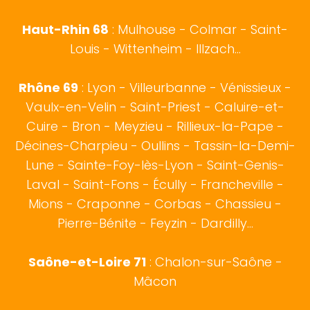
Haut-Rhin 68
:
Mulhouse
-
Colmar
- Saint-
Louis - Wittenheim - Illzach...
Rhône 69
:
Lyon
- Villeurbanne - Vénissieux -
Vaulx-en-Velin - Saint-Priest - Caluire-et-
Cuire - Bron - Meyzieu - Rillieux-la-Pape -
Décines-Charpieu - Oullins - Tassin-la-Demi-
Lune - Sainte-Foy-lès-Lyon - Saint-Genis-
Laval - Saint-Fons - Écully - Francheville -
Mions - Craponne - Corbas - Chassieu -
Pierre-Bénite - Feyzin - Dardilly...
Saône-et-Loire 71
:
Chalon-sur-Saône
-
Mâcon