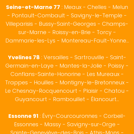
Seine-et-Marne 77
: Meaux - Chelles - Melun
- Pontault-Combault - Savigny-le-Temple -
Villeparisis - Bussy-Saint-Georges - Champs-
sur-Marne - Roissy-en-Brie - Torcy -
Dammarie-les-Lys - Montereau-Fault-Yonne...
Yvelines 78
: Versailles - Sartrouville - Saint-
Germain-en-Laye - Mantes-la-Jolie - Poissy -
Conflans-Sainte-Honorine - Les Mureaux -
Trappes - Houilles - Montigny-le-Bretonneux -
Le Chesnay-Rocquencourt - Plaisir - Chatou -
Guyancourt - Rambouillet - Élancourt...
Essonne 91
: Évry-Courcouronnes - Corbeil-
Essonnes - Massy - Savigny-sur-Orge -
Sainte-Geneviève-des-Bois - Athis-Mons -