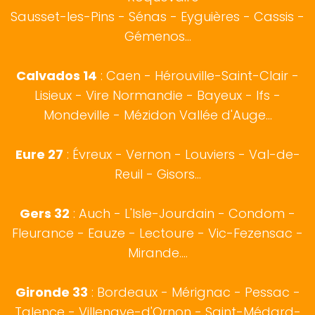
Sausset-les-Pins
-
Sénas
-
Eyguières
-
Cassis
-
Gémenos
...
Calvados 14
:
Caen
-
Hérouville-Saint-Clair
-
Lisieux
-
Vire Normandie
-
Bayeux
-
Ifs
-
Mondeville
-
Mézidon Vallée d'Auge
...
Eure 27
:
Évreux
- Vernon - Louviers - Val-de-
Reuil - Gisors...
Gers 32
:
Auch
- L'Isle-Jourdain - Condom -
Fleurance - Eauze - Lectoure - Vic-Fezensac -
Mirande....
Gironde 33
:
Bordeaux
- Mérignac - Pessac -
Talence - Villenave-d'Ornon - Saint-Médard-