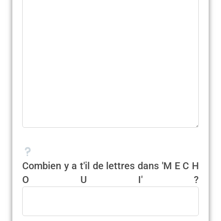
Combien y a t'il de lettres dans 'M E C H
O U I' ?