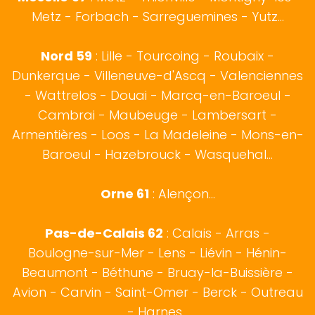
Metz - Forbach - Sarreguemines - Yutz...
Nord 59
:
Lille
-
Tourcoing
-
Roubaix
-
Dunkerque
-
Villeneuve-d'Ascq
-
Valenciennes
-
Wattrelos
-
Douai
-
Marcq-en-Baroeul
-
Cambrai
-
Maubeuge
-
Lambersart
-
Armentières
-
Loos
-
La Madeleine
-
Mons-en-
Baroeul
-
Hazebrouck
-
Wasquehal
...
Orne 61
: Alençon...
Pas-de-Calais 62
:
Calais
-
Arras
-
Boulogne-sur-Mer
- Lens - Liévin - Hénin-
Beaumont - Béthune - Bruay-la-Buissière -
Avion - Carvin - Saint-Omer - Berck - Outreau
- Harnes...