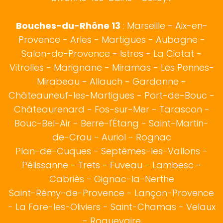
Bouches-du-Rhône 13
:
Marseille
-
Aix-en-
Provence
-
Arles
-
Martigues
-
Aubagne
-
Salon-de-Provence
-
Istres
-
La Ciotat
-
Vitrolles
-
Marignane
-
Miramas
-
Les Pennes-
Mirabeau
-
Allauch
-
Gardanne
-
Châteauneuf-les-Martigues
-
Port-de-Bouc
-
Châteaurenard
-
Fos-sur-Mer
-
Tarascon
-
Bouc-Bel-Air
-
Berre-l'Étang
-
Saint-Martin-
de-Crau
-
Auriol
-
Rognac
Plan-de-Cuques
-
Septèmes-les-Vallons
-
Pélissanne
-
Trets
-
Fuveau
-
Lambesc
-
Cabriès
-
Gignac-la-Nerthe
Saint-Rémy-de-Provence
-
Lançon-Provence
-
La Fare-les-Oliviers
-
Saint-Chamas
-
Velaux
-
Roquevaire