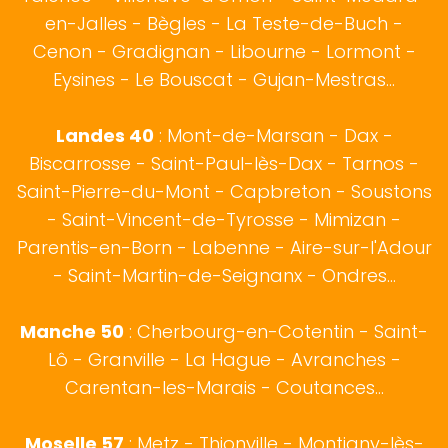
en-Jalles - Bègles - La Teste-de-Buch -
Cenon - Gradignan - Libourne - Lormont -
Eysines - Le Bouscat - Gujan-Mestras...
Landes 40
:
Mont-de-Marsan
-
Dax
-
Biscarrosse
-
Saint-Paul-lès-Dax
-
Tarnos
-
Saint-Pierre-du-Mont - Capbreton - Soustons
- Saint-Vincent-de-Tyrosse - Mimizan -
Parentis-en-Born - Labenne - Aire-sur-l'Adour
- Saint-Martin-de-Seignanx - Ondres...
Manche 50
:
Cherbourg-en-Cotentin
-
Saint-
Lô
- Granville - La Hague - Avranches -
Carentan-les-Marais - Coutances...
Moselle 57
:
Metz
- Thionville - Montigny-lès-