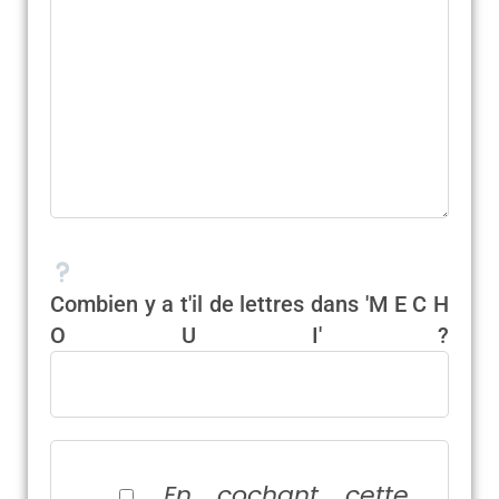
Combien y a t'il de lettres dans 'M E C H
O U I' ?
En cochant cette