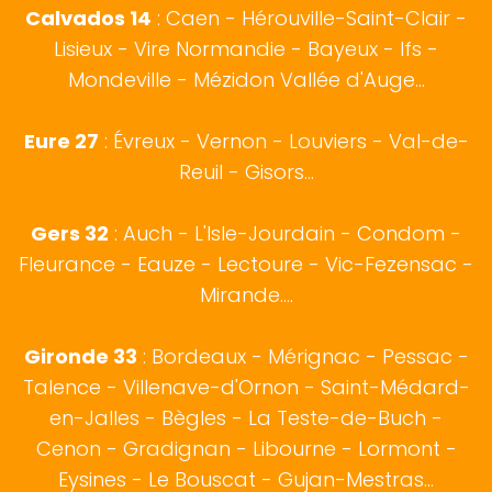
Calvados 14
:
Caen
-
Hérouville-Saint-Clair
-
Lisieux
-
Vire Normandie
-
Bayeux
-
Ifs
-
Mondeville
-
Mézidon Vallée d'Auge
...
Eure 27
:
Évreux
- Vernon - Louviers - Val-de-
Reuil - Gisors...
Gers 32
:
Auch
- L'Isle-Jourdain - Condom -
Fleurance - Eauze - Lectoure - Vic-Fezensac -
Mirande....
Gironde 33
:
Bordeaux
- Mérignac - Pessac -
Talence - Villenave-d'Ornon - Saint-Médard-
en-Jalles - Bègles - La Teste-de-Buch -
Cenon - Gradignan - Libourne - Lormont -
Eysines - Le Bouscat - Gujan-Mestras...