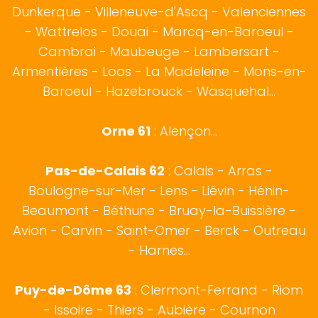
Dunkerque
-
Villeneuve-d'Ascq
-
Valenciennes
-
Wattrelos
-
Douai
-
Marcq-en-Baroeul
-
Cambrai
-
Maubeuge
-
Lambersart
-
Armentières
-
Loos
-
La Madeleine
-
Mons-en-
Baroeul
-
Hazebrouck
-
Wasquehal
...
Orne 61
: Alençon...
Pas-de-Calais 62
:
Calais
-
Arras
-
Boulogne-sur-Mer
- Lens - Liévin - Hénin-
Beaumont - Béthune - Bruay-la-Buissière -
Avion - Carvin - Saint-Omer - Berck - Outreau
- Harnes...
Puy-de-Dôme 63
: Clermont-Ferrand - Riom
- Issoire - Thiers - Aubière - Cournon