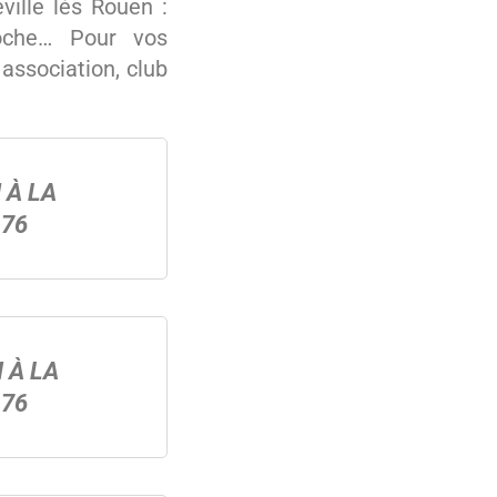
ville lès Rouen :
roche… Pour vos
 association, club
 À LA
76
 À LA
76