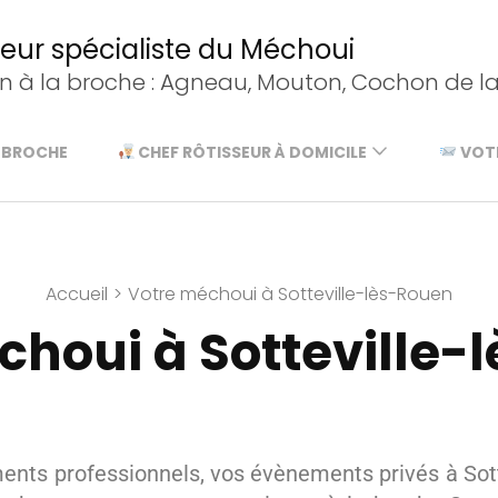
sseur spécialiste du Méchoui
on à la broche : Agneau, Mouton, Cochon de lai
EBROCHE
CHEF RÔTISSEUR À DOMICILE
VOTR
Accueil
>
Votre méchoui à Sotteville-lès-Rouen
choui à Sotteville-
nts professionnels, vos évènements privés à Sott