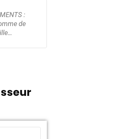
MENTS :
 pomme de
ille…
isseur