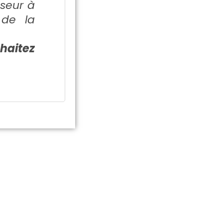
sseur à
de la
uhaitez