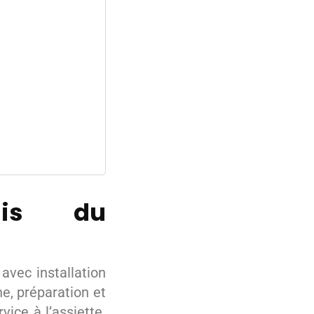
lais du
avec installation
he, préparation et
ice à l’assiette.