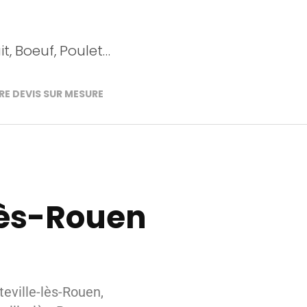
t, Boeuf, Poulet…
E DEVIS SUR MESURE
lès-Rouen
eville-lès-Rouen,