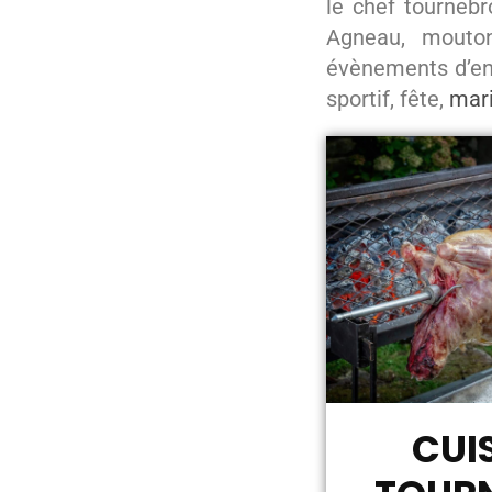
le chef tournebr
Agneau, mouton
évènements d’entr
sportif, fête,
mar
CUI