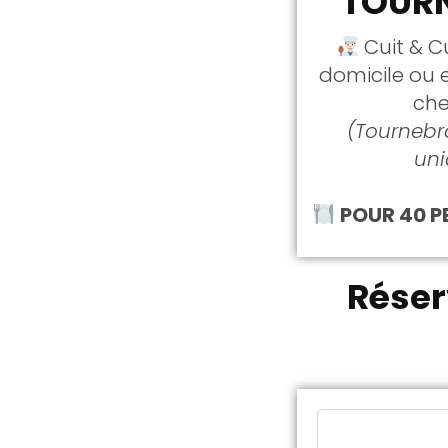
TOUR
Cuit & Cu
domicile ou e
che
(Tournebr
un
POUR 40 
Réser