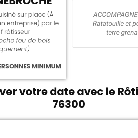
NEBROCHE
isiné sur place (À
ACCOMPAGNE
n entreprise) par le
Ratatouille et
f rôtisseur
terre grena
oche feu de bois
iquement)
PERSONNES MINIMUM
ver votre date avec le Rôt
76300