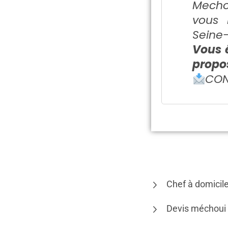
Mechou
vous 
Seine-
Vous ê
propos
CON
Chef à domicile
Devis méchoui