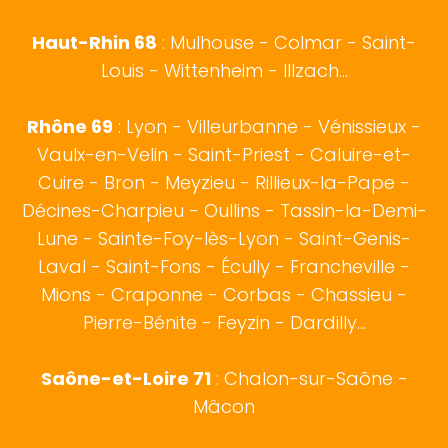
Haut-Rhin 68
:
Mulhouse
-
Colmar
- Saint-
Louis - Wittenheim - Illzach...
Rhône 69
:
Lyon
- Villeurbanne - Vénissieux -
Vaulx-en-Velin - Saint-Priest - Caluire-et-
Cuire - Bron - Meyzieu - Rillieux-la-Pape -
Décines-Charpieu - Oullins - Tassin-la-Demi-
Lune - Sainte-Foy-lès-Lyon - Saint-Genis-
Laval - Saint-Fons - Écully - Francheville -
Mions - Craponne - Corbas - Chassieu -
Pierre-Bénite - Feyzin - Dardilly...
Saône-et-Loire 71
:
Chalon-sur-Saône
-
Mâcon