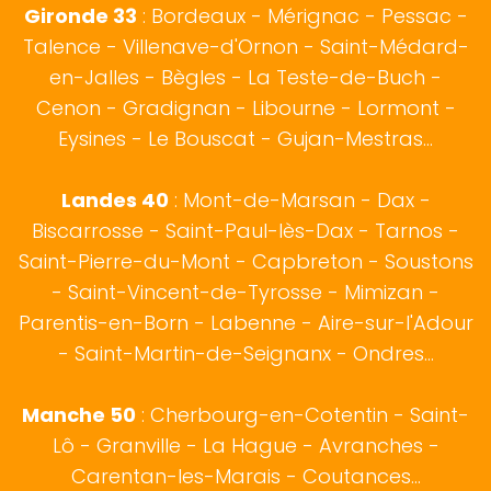
Gironde 33
:
Bordeaux
- Mérignac - Pessac -
Talence - Villenave-d'Ornon - Saint-Médard-
en-Jalles - Bègles - La Teste-de-Buch -
Cenon - Gradignan - Libourne - Lormont -
Eysines - Le Bouscat - Gujan-Mestras...
Landes 40
:
Mont-de-Marsan
-
Dax
-
Biscarrosse
-
Saint-Paul-lès-Dax
-
Tarnos
-
Saint-Pierre-du-Mont - Capbreton - Soustons
- Saint-Vincent-de-Tyrosse - Mimizan -
Parentis-en-Born - Labenne - Aire-sur-l'Adour
- Saint-Martin-de-Seignanx - Ondres...
Manche 50
:
Cherbourg-en-Cotentin
-
Saint-
Lô
- Granville - La Hague - Avranches -
Carentan-les-Marais - Coutances...