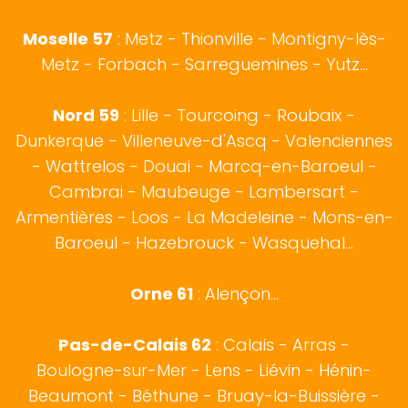
Moselle 57
:
Metz
- Thionville - Montigny-lès-
Metz - Forbach - Sarreguemines - Yutz...
Nord 59
:
Lille
-
Tourcoing
-
Roubaix
-
Dunkerque
-
Villeneuve-d'Ascq
-
Valenciennes
-
Wattrelos
-
Douai
-
Marcq-en-Baroeul
-
Cambrai
-
Maubeuge
-
Lambersart
-
Armentières
-
Loos
-
La Madeleine
-
Mons-en-
Baroeul
-
Hazebrouck
-
Wasquehal
...
Orne 61
: Alençon...
Pas-de-Calais 62
:
Calais
-
Arras
-
Boulogne-sur-Mer
- Lens - Liévin - Hénin-
Beaumont - Béthune - Bruay-la-Buissière -