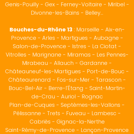
Genis-Pouilly -
Gex
- Ferney-Voltaire - Miribel -
Divonne-les-Bains - Belley...
Bouches-du-Rhône 13
:
Marseille
-
Aix-en-
Provence
-
Arles
-
Martigues
-
Aubagne
-
Salon-de-Provence
-
Istres
-
La Ciotat
-
Vitrolles
-
Marignane
-
Miramas
-
Les Pennes-
Mirabeau
-
Allauch
-
Gardanne
-
Châteauneuf-les-Martigues
-
Port-de-Bouc
-
Châteaurenard
-
Fos-sur-Mer
-
Tarascon
-
Bouc-Bel-Air
-
Berre-l'Étang
-
Saint-Martin-
de-Crau
-
Auriol
-
Rognac
Plan-de-Cuques
-
Septèmes-les-Vallons
-
Pélissanne
-
Trets
-
Fuveau
-
Lambesc
-
Cabriès
-
Gignac-la-Nerthe
Saint-Rémy-de-Provence
-
Lançon-Provence