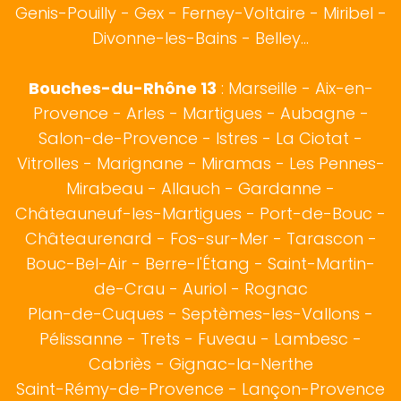
Genis-Pouilly -
Gex
- Ferney-Voltaire - Miribel -
Divonne-les-Bains - Belley...
Bouches-du-Rhône 13
:
Marseille
-
Aix-en-
Provence
-
Arles
-
Martigues
-
Aubagne
-
Salon-de-Provence
-
Istres
-
La Ciotat
-
Vitrolles
-
Marignane
-
Miramas
-
Les Pennes-
Mirabeau
-
Allauch
-
Gardanne
-
Châteauneuf-les-Martigues
-
Port-de-Bouc
-
Châteaurenard
-
Fos-sur-Mer
-
Tarascon
-
Bouc-Bel-Air
-
Berre-l'Étang
-
Saint-Martin-
de-Crau
-
Auriol
-
Rognac
Plan-de-Cuques
-
Septèmes-les-Vallons
-
Pélissanne
-
Trets
-
Fuveau
-
Lambesc
-
Cabriès
-
Gignac-la-Nerthe
Saint-Rémy-de-Provence
-
Lançon-Provence