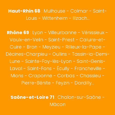
Haut-Rhin 68
:
Mulhouse
-
Colmar
- Saint-
Louis - Wittenheim - Illzach...
Rhône 69
:
Lyon
- Villeurbanne - Vénissieux -
Vaulx-en-Velin - Saint-Priest - Caluire-et-
Cuire - Bron - Meyzieu - Rillieux-la-Pape -
Décines-Charpieu - Oullins - Tassin-la-Demi-
Lune - Sainte-Foy-lès-Lyon - Saint-Genis-
Laval - Saint-Fons - Écully - Francheville -
Mions - Craponne - Corbas - Chassieu -
Pierre-Bénite - Feyzin - Dardilly...
Saône-et-Loire 71
:
Chalon-sur-Saône
-
Mâcon