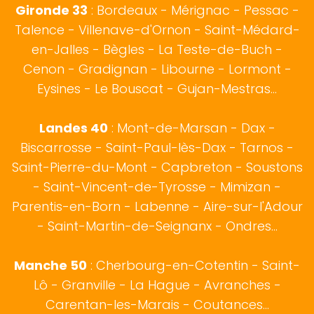
Gironde 33
:
Bordeaux
- Mérignac - Pessac -
Talence - Villenave-d'Ornon - Saint-Médard-
en-Jalles - Bègles - La Teste-de-Buch -
Cenon - Gradignan - Libourne - Lormont -
Eysines - Le Bouscat - Gujan-Mestras...
Landes 40
:
Mont-de-Marsan
-
Dax
-
Biscarrosse
-
Saint-Paul-lès-Dax
-
Tarnos
-
Saint-Pierre-du-Mont - Capbreton - Soustons
- Saint-Vincent-de-Tyrosse - Mimizan -
Parentis-en-Born - Labenne - Aire-sur-l'Adour
- Saint-Martin-de-Seignanx - Ondres...
Manche 50
:
Cherbourg-en-Cotentin
-
Saint-
Lô
- Granville - La Hague - Avranches -
Carentan-les-Marais - Coutances...