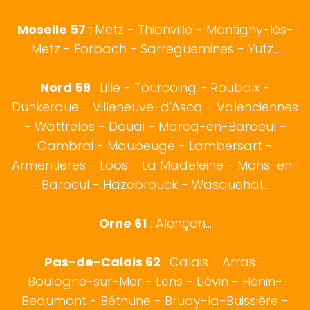
Moselle 57
:
Metz
- Thionville - Montigny-lès-
Metz - Forbach - Sarreguemines - Yutz...
Nord 59
:
Lille
-
Tourcoing
-
Roubaix
-
Dunkerque
-
Villeneuve-d'Ascq
-
Valenciennes
-
Wattrelos
-
Douai
-
Marcq-en-Baroeul
-
Cambrai
-
Maubeuge
-
Lambersart
-
Armentières
-
Loos
-
La Madeleine
-
Mons-en-
Baroeul
-
Hazebrouck
-
Wasquehal
...
Orne 61
: Alençon...
Pas-de-Calais 62
:
Calais
-
Arras
-
Boulogne-sur-Mer
- Lens - Liévin - Hénin-
Beaumont - Béthune - Bruay-la-Buissière -